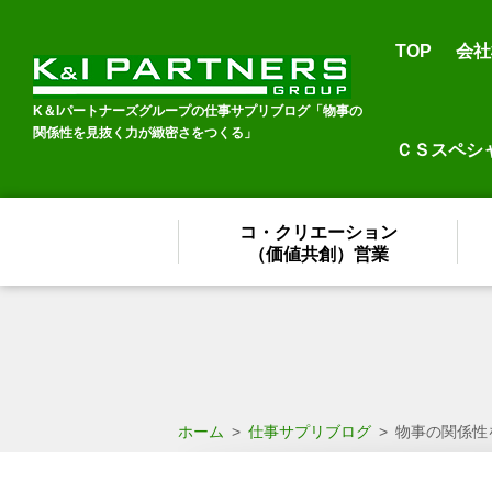
TOP
会社
K＆Iパートナーズグループの仕事サプリブログ「物事の
関係性を見抜く力が緻密さをつくる」
ＣＳスペシ
コ・クリエーション
（価値共創）営業
ホーム
>
仕事サプリブログ
>
物事の関係性