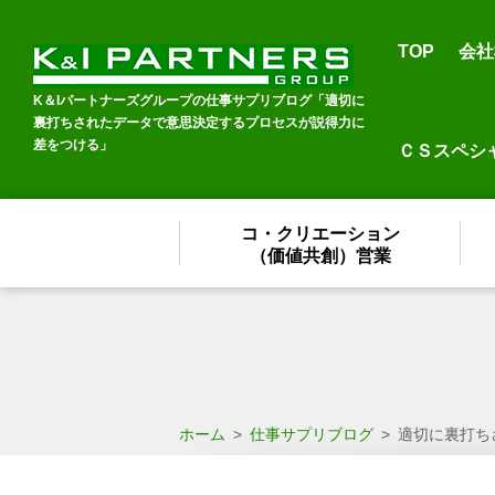
TOP
会社
K＆Iパートナーズグループの仕事サプリブログ「適切に
裏打ちされたデータで意思決定するプロセスが説得力に
差をつける」
ＣＳスペシ
コ・クリエーション
（価値共創）営業
ホーム
>
仕事サプリブログ
>
適切に裏打ち