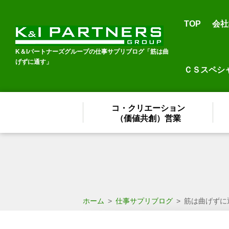
TOP
会社
K＆Iパートナーズグループの仕事サプリブログ「筋は曲
げずに通す」
ＣＳスペシ
コ・クリエーション
（価値共創）営業
ホーム
>
仕事サプリブログ
>
筋は曲げずに