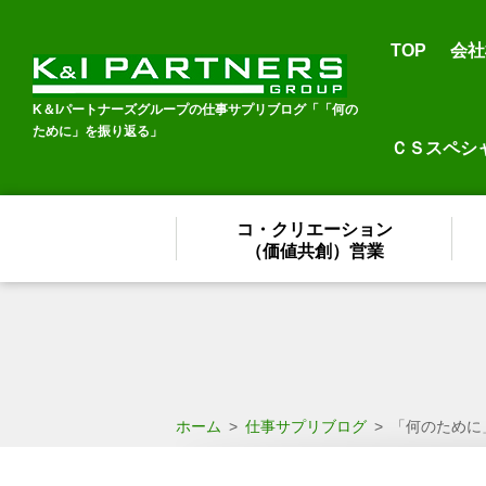
TOP
会社
K＆Iパートナーズグループの仕事サプリブログ「「何の
ために」を振り返る」
ＣＳスペシ
コ・クリエーション
（価値共創）営業
ホーム
>
仕事サプリブログ
>
「何のために